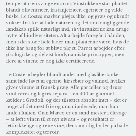
temperaturen svinge enormt. Vinstokkene står plantet
blandt oliventræer, kastanjetræer, egetræer og vilde
buske. Le Costes marker pløjes ikke, og græs og ukrudt
vokser frit for at lade naturen og det omkringliggende
landskab spille naturligt ind, så vinrankerne kan drage
nytte af biodiversiteten. Alt arbejde foregår i hånden,
men i det store hele lader man planterne være, hvis de
ikke har brug for at blive plejet. Parret arbejder efter
økologiske og delvist biodynamiske principper, men
flere af vinene er dog ikke certificerede.
Le Coste arbejder blandt andet med glasfibertanke
samt fade lavet af egetræ, kirsebær og valnød, hvilket
giver vinene et fransk præg. Alle parceller og druer
vinificeres og lagres separat i en 400 år gammel
kælder i Gradoli, og der tilsættes absolut intet – det er
noget af det mest frie og umanipulerede, man kan
finde i Italien. Gian Marco er en sand mester i élevage
– at løfte vinen til et nyt niveau – og resultatet er
letdrikkelige og rene vine, der samtidig byder på både
kompleksitet og terroir.