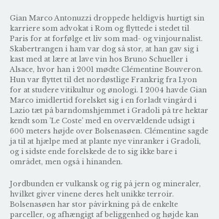
Gian Marco Antonuzzi droppede heldigvis hurtigt sin
karriere som advokat i Rom og flyttede i stedet til
Paris for at forfølge et liv som mad- og vinjournalist.
Skabertrangen i ham var dog så stor, at han gav sig i
kast med at lære at lave vin hos
Bruno Schueller
i
Alsace, hvor han i 2001 mødte Clémentine Bouveron.
Hun var flyttet til det nordøstlige Frankrig fra Lyon
for at studere vitikultur og ønologi. I 2004 havde Gian
Marco imidlertid forelsket sig i en forladt vingård i
Lazio tæt på barndomshjemmet i Gradoli på tre hektar
kendt som ’Le Coste’ med en overvældende udsigt i
600 meters højde over Bolsenasøen. Clémentine sagde
ja til at hjælpe med at plante nye vinranker i Gradoli,
og i sidste ende forelskede de to sig ikke bare i
området, men også i hinanden.
Jordbunden er vulkansk og rig på jern og mineraler,
hvilket giver vinene deres helt unikke terroir.
Bolsenasøen har stor påvirkning på de enkelte
parceller, og afhængigt af beliggenhed og højde kan