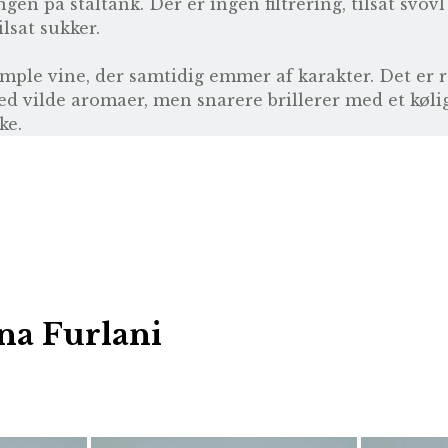
en på ståltank. Der er ingen filtrering, tilsat svovl
lsat sukker.
imple vine, der samtidig emmer af karakter. Det er 
 med vilde aromaer, men snarere brillerer med et køl
ke.
na Furlani