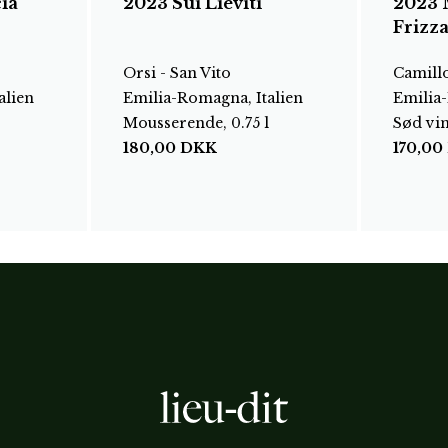
ia
2023 Sui Lieviti
2023 
Frizz
Orsi - San Vito
Camill
alien
Emilia-Romagna, Italien
Emilia-
Mousserende, 0.75 l
Sød vin,
180,00
DKK
170,00