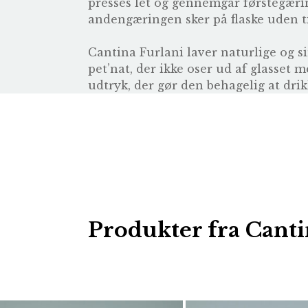
presses let og gennemgår førstegæring
andengæringen sker på flaske uden ti
Cantina Furlani laver naturlige og s
pet’nat, der ikke oser ud af glasset
udtryk, der gør den behagelig at drik
Produkter fra Canti