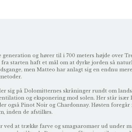
 generation og hører til i 700 meters højde over Tre
fra starten haft et mål om at dyrke jorden så natur
bejdsgange, men Matteo har anlagt sig en endnu mer
 metoder.
der sig på Dolomitternes skråninger rundt om land
ventilation og eksponering mod solen. Her står især
er også Pinot Noir og Chardonnay. Høsten foregår 
m, inden de afstilkes.
går ved at trække farve og smagsaromaer ud under m