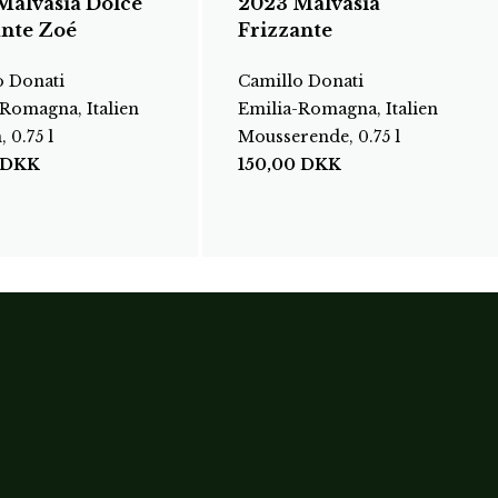
Malvasia Dolce
2023 Malvasia
ante Zoé
Frizzante
o Donati
Camillo Donati
Romagna, Italien
Emilia-Romagna, Italien
 0.75 l
Mousserende, 0.75 l
DKK
150,00
DKK