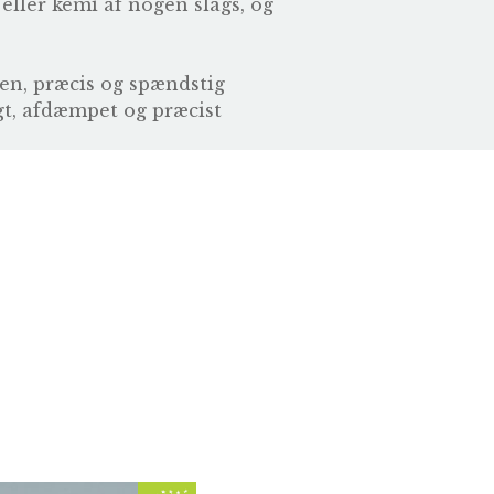
 eller kemi af nogen slags, og
ren, præcis og spændstig
igt, afdæmpet og præcist