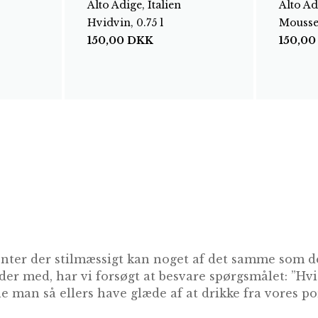
Alto Adige, Italien
Alto Ad
Hvidvin, 0.75 l
Mousser
150,00
DKK
150,0
enter der stilmæssigt kan noget af det samme som 
der med, har vi forsøgt at besvare spørgsmålet: ”Hvi
 man så ellers have glæde af at drikke fra vores por