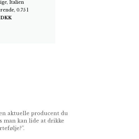
ige, Italien
ende, 0.75 l
0
DKK
den aktuelle producent du
s man kan lide at drikke
tefølje?”.