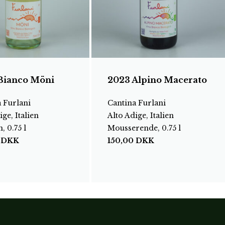
Bianco Möni
2023 Alpino Macerato
 Furlani
Cantina Furlani
ige, Italien
Alto Adige, Italien
, 0.75 l
Mousserende, 0.75 l
0
DKK
150,00
DKK