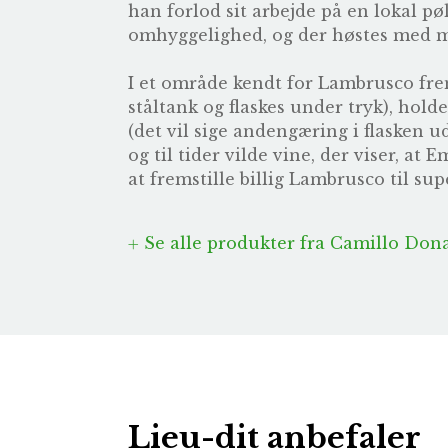
han forlod sit arbejde på en lokal pø
omhyggelighed, og der høstes med m
I et område kendt for Lambrusco fr
ståltank og flaskes under tryk), hold
(det vil sige andengæring i flasken u
og til tider vilde vine, der viser, 
at fremstille billig Lambrusco til s
Se alle produkter fra Camillo Dona
Lieu-dit anbefaler