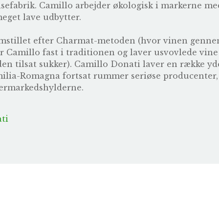
lsefabrik. Camillo arbejder økologisk i markerne med
eget lave udbytter.
emstillet efter Charmat-metoden (hvor vinen genn
er Camillo fast i traditionen og laver usvovlede vi
den tilsat sukker). Camillo Donati laver en række yd
at Emilia-Romagna fortsat rummer seriøse producente
upermarkedshylderne.
ti