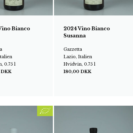
Vino Bianco
2024 Vino Bianco
Susanna
a
Gazzetta
talien
Lazio, Italien
, 0.75 l
Hvidvin, 0.75 l
0
DKK
180,00
DKK