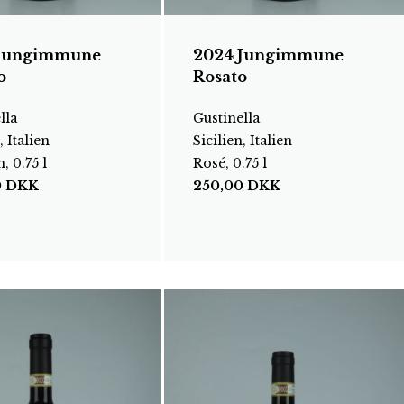
 Jungimmune
2024 Jungimmune
o
Rosato
lla
Gustinella
, Italien
Sicilien, Italien
, 0.75 l
Rosé, 0.75 l
0
DKK
250,00
DKK