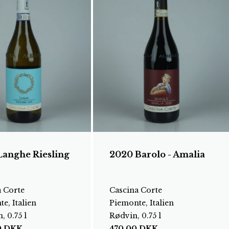
Langhe Riesling
2020 Barolo - Amalia
a Corte
Cascina Corte
e, Italien
Piemonte, Italien
, 0.75 l
Rødvin, 0.75 l
0
DKK
470,00
DKK