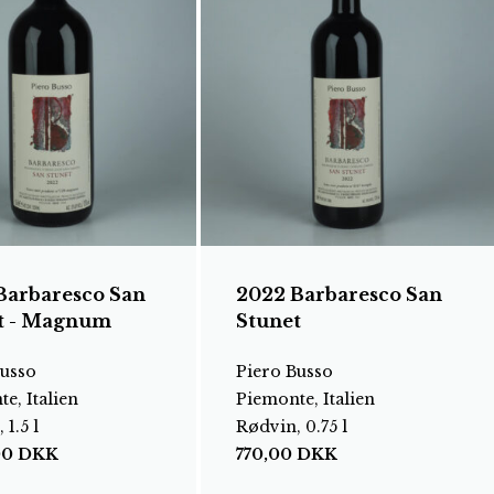
Barbaresco San
2022 Barbaresco San
t - Magnum
Stunet
Busso
Piero Busso
e, Italien
Piemonte, Italien
 1.5 l
Rødvin, 0.75 l
00
DKK
770,00
DKK