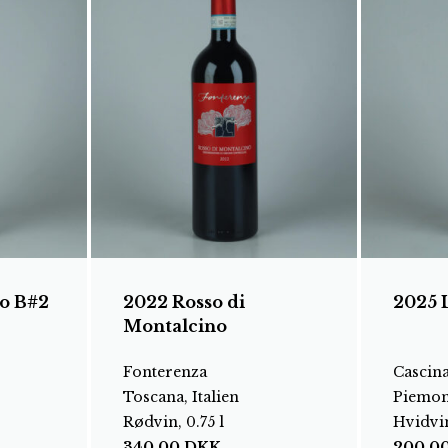
o B#2
2022 Rosso di
2025 
Montalcino
Fonterenza
Cascin
Toscana, Italien
Piemont
Rødvin, 0.75 l
Hvidvin
340,00
DKK
200,0