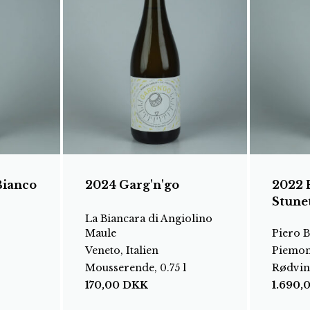
Bianco
2024 Garg'n'go
2022 
Stune
La Biancara di Angiolino
Maule
Piero 
Veneto, Italien
Piemont
Mousserende, 0.75 l
Rødvin,
170,00
DKK
1.690,