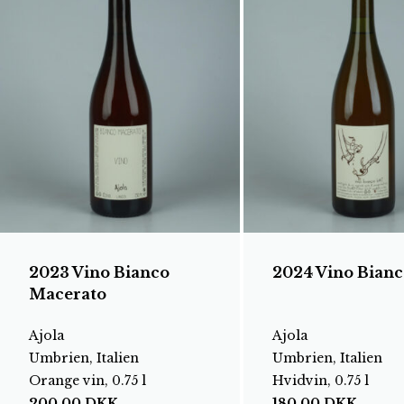
2023 Vino Bianco
2024 Vino Bianc
Macerato
Ajola
Ajola
Umbrien, Italien
Umbrien, Italien
Orange vin, 0.75 l
Hvidvin, 0.75 l
200,00
DKK
180,00
DKK