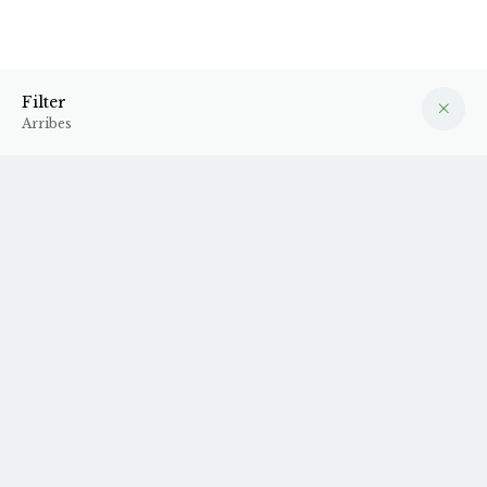
Arribes
Filter
Filter
Arribes
2024 Follaco
2022 Una Más