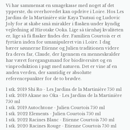
Vi har sammensat en smagekasse med noget af det
ypperste, du overhovedet kan opdrive i Loire. Hos Les
Jardins de la Martinière står Kaya Tsutsui og Ludovic
Joly for at skabe små mirakler i flasken under kyndig
vejledning af Hirotake Ooka. Lige så tårnhøj kvaliteten
er, lige så få flasker findes der. Familien Courtois er et
fyrtårn inden for umanipuleret vin i Loire. I dag
bærer sønnerne Etienne og Julien traditionen videre
fra deres far, Claude, der Igennem en menneskealder
har været foregangsmand for biodiversitet og en
vinproduktion i pagt med naturen. Det er vine af en
anden verden, der samtidig er absolutte
referencepunkter for de to brødre.
1 stk.
2019 Shi Ro - Les Jardins de la Martinière 750 ml
1 stk.
2019 Akane no Oka - Les Jardins de la Martinière
750 ml
1 stk.
2019 Autochtone - Julien Courtois 750 ml
1 stk.
2022 Elements - Julien Courtois 750 ml
1 stk.
2022 Racines Blanc - Etienne Courtois 750 ml
1 stk.
2020 Racines Rouge - Etienne Courtois 750 ml