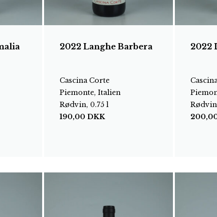
malia
2022 Langhe Barbera
2022 
Cascina Corte
Cascin
Piemonte, Italien
Piemont
Rødvin, 0.75 l
Rødvin,
190,00
DKK
200,0