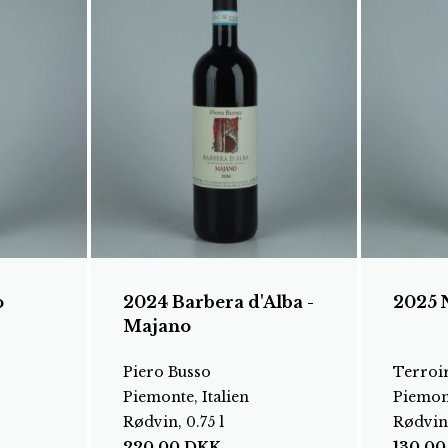
o
2024 Barbera d'Alba -
2025 
Majano
Piero Busso
Terroir
Piemonte, Italien
Piemont
Rødvin, 0.75 l
Rødvin,
220,00
DKK
130,0