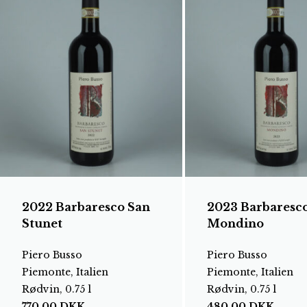
2022 Barbaresco San
2023 Barbaresc
Stunet
Mondino
Piero Busso
Piero Busso
Piemonte, Italien
Piemonte, Italien
Rødvin, 0.75 l
Rødvin, 0.75 l
770,00
DKK
480,00
DKK