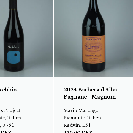
Nebbio
2024 Barbera d'Alba -
Pugnane - Magnum
s Project
Mario Marengo
e, Italien
Piemonte, Italien
 0.75 l
Rødvin, 1.5 l
0
DKK
420,00
DKK