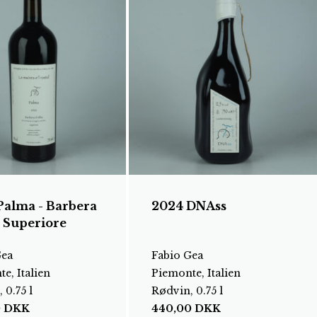
Palma - Barbera
2024 DNAss
a Superiore
Gea
Fabio Gea
e, Italien
Piemonte, Italien
 0.75 l
Rødvin, 0.75 l
0
DKK
440,00
DKK