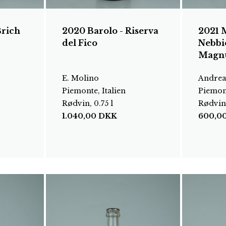
Brich
2020 Barolo - Riserva
2021 
del Fico
Nebbio
Magn
E. Molino
Andrea
Piemonte, Italien
Piemont
Rødvin, 0.75 l
Rødvin,
1.040,00
DKK
600,0