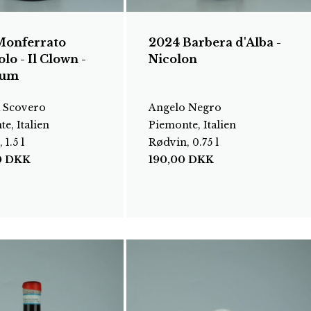
Monferrato
2024 Barbera d'Alba -
lo - Il Clown -
Nicolon
um
 Scovero
Angelo Negro
e, Italien
Piemonte, Italien
 1.5 l
Rødvin, 0.75 l
0
DKK
190,00
DKK