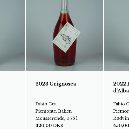
2023 Grignosca
2022 
d'Alb
Fabio Gea
Fabio 
Piemonte, Italien
Piemont
Mousserende, 0.75 l
Rødvin,
320,00
DKK
450,0