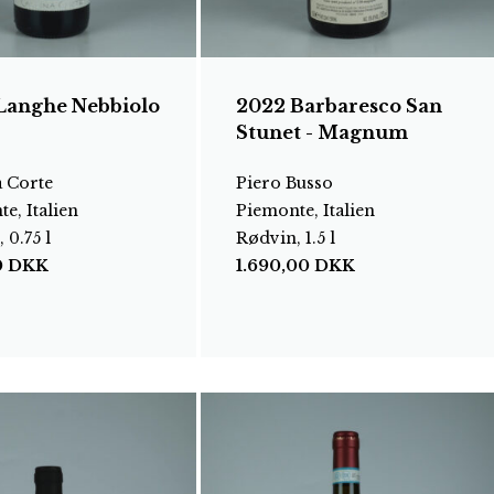
Langhe Nebbiolo
2022 Barbaresco San
Stunet - Magnum
a Corte
Piero Busso
e, Italien
Piemonte, Italien
 0.75 l
Rødvin, 1.5 l
0
DKK
1.690,00
DKK