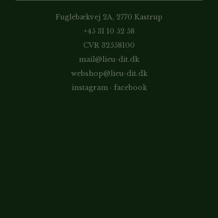
Fuglebækvej 2A, 2770 Kastrup
+45 31 10 52 58
CVR 32558100
mail@lieu-dit.dk
webshop@lieu-dit.dk
instagram
·
facebook