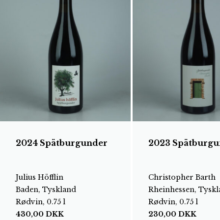
2024 Spätburgunder
2023 Spätburgu
Julius Höfflin
Christopher Barth
Baden, Tyskland
Rheinhessen, Tysk
Rødvin, 0.75 l
Rødvin, 0.75 l
430,00
DKK
230,00
DKK