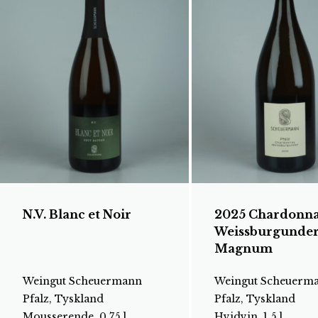
N.V. Blanc et Noir
2025 Chardonn
Weissburgunder
Magnum
Weingut Scheuermann
Weingut Scheuerm
Pfalz, Tyskland
Pfalz, Tyskland
Mousserende, 0.75 l
Hvidvin, 1.5 l