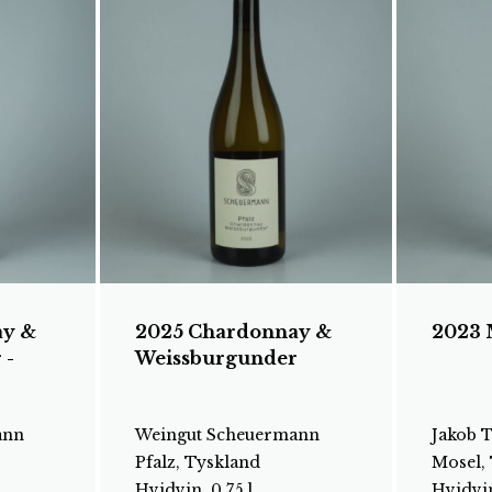
ay &
2025 Chardonnay &
2023 
 -
Weissburgunder
ann
Weingut Scheuermann
Jakob 
Pfalz, Tyskland
Mosel,
Hvidvin, 0.75 l
Hvidvin