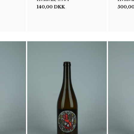
140,00
DKK
500,0