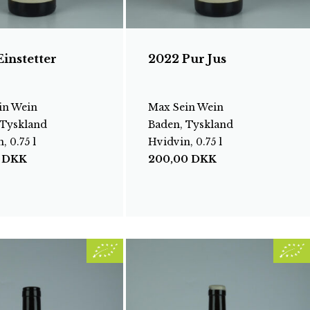
instetter
2022 Pur Jus
in Wein
Max Sein Wein
 Tyskland
Baden, Tyskland
, 0.75 l
Hvidvin, 0.75 l
0
DKK
200,00
DKK