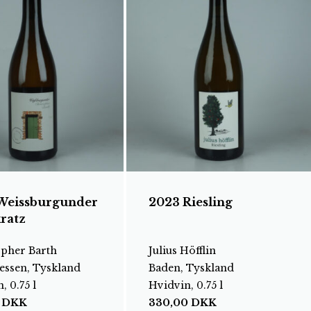
Weissburgunder
2023 Riesling
ratz
opher Barth
Julius Höfflin
essen, Tyskland
Baden, Tyskland
, 0.75 l
Hvidvin, 0.75 l
0
DKK
330,00
DKK