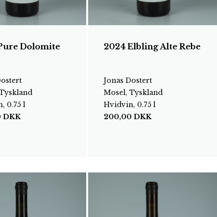
Pure Dolomite
2024 Elbling Alte Rebe
ostert
Jonas Dostert
 Tyskland
Mosel, Tyskland
, 0.75 l
Hvidvin, 0.75 l
0
DKK
200,00
DKK