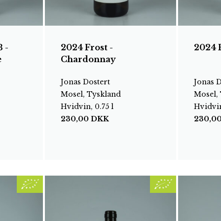
 -
2024 Frost -
2024 
e
Chardonnay
Jonas Dostert
Jonas D
Mosel, Tyskland
Mosel,
Hvidvin, 0.75 l
Hvidvin
230,00
DKK
230,0