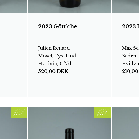
2023 Gött'che
2023 E
Julien Renard
Max Se
Mosel, Tyskland
Baden,
Hvidvin, 0.75 l
Hvidvin
520,00
DKK
210,0