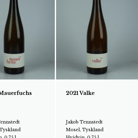
Mauerfuchs
2021 Valke
Tennstedt
Jakob Tennstedt
 Tyskland
Mosel, Tyskland
, 0.75 l
Hvidvin, 0.75 l