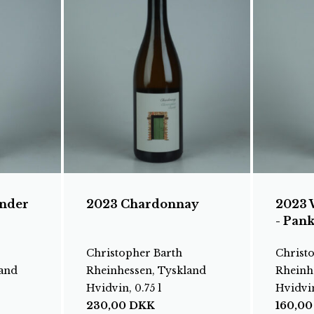
nder
2023 Chardonnay
2023 
- Pank
Christopher Barth
Christ
land
Rheinhessen, Tyskland
Rheinh
Hvidvin, 0.75 l
Hvidvin
230,00
DKK
160,0