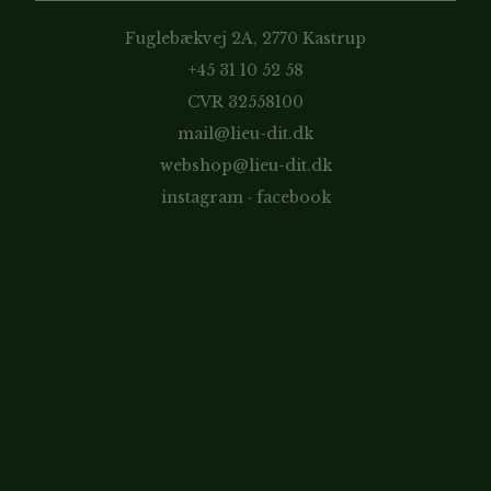
Fuglebækvej 2A, 2770 Kastrup
+45 31 10 52 58
CVR 32558100
mail@lieu-dit.dk
webshop@lieu-dit.dk
instagram
·
facebook