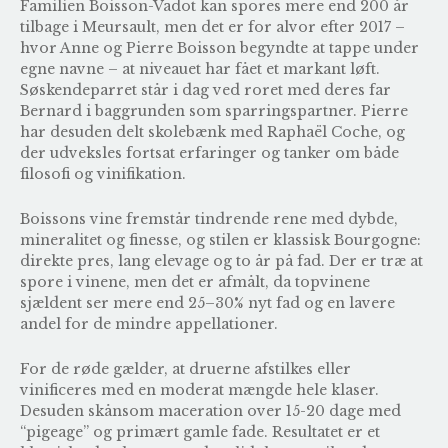
Familien Boisson-Vadot kan spores mere end 200 år
tilbage i Meursault, men det er for alvor efter 2017 –
hvor Anne og Pierre Boisson begyndte at tappe under
egne navne – at niveauet har fået et markant løft.
Søskendeparret står i dag ved roret med deres far
Bernard i baggrunden som sparringspartner. Pierre
har desuden delt skolebænk med Raphaël Coche, og
der udveksles fortsat erfaringer og tanker om både
filosofi og vinifikation.
Boissons vine fremstår tindrende rene med dybde,
mineralitet og finesse, og stilen er klassisk Bourgogne:
direkte pres, lang elevage og to år på fad. Der er træ at
spore i vinene, men det er afmålt, da topvinene
sjældent ser mere end 25–30% nyt fad og en lavere
andel for de mindre appellationer.
For de røde gælder, at druerne afstilkes eller
vinificeres med en moderat mængde hele klaser.
Desuden skånsom maceration over 15-20 dage med
“pigeage” og primært gamle fade. Resultatet er et