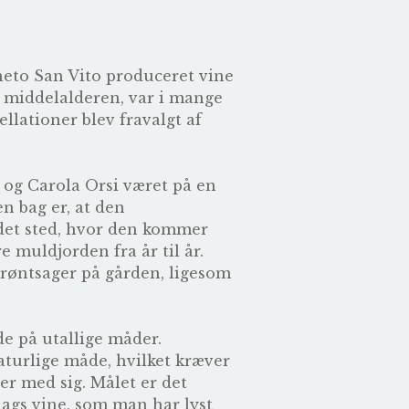
eto San Vito produceret vine
l middelalderen, var i mange
llationer blev fravalgt af
o og Carola Orsi været på en
en bag er, at den
 det sted, hvor den kommer
e muldjorden fra år til år.
grøntsager på gården, ligesom
de på utallige måder.
aturlige måde, hvilket kræver
er med sig. Målet er det
lags vine, som man har lyst