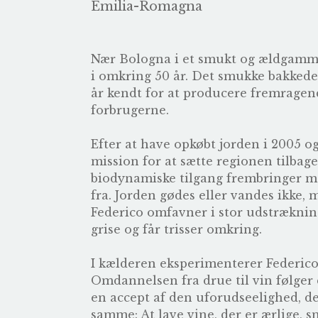
Emilia-Romagna
Nær Bologna i et smukt og ældgamme
i omkring 50 år. Det smukke bakkede 
år kendt for at producere fremragend
forbrugerne.
Efter at have opkøbt jorden i 2005 o
mission for at sætte regionen tilbage 
biodynamiske tilgang frembringer me
fra. Jorden gødes eller vandes ikke, 
Federico omfavner i stor udstrækning
grise og får trisser omkring.
I kælderen eksperimenterer Federico 
Omdannelsen fra drue til vin følger
en accept af den uforudseelighed, de
samme: At lave vine, der er ærlige, 