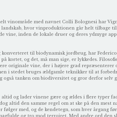
lt vinområde med navnet Colli Bolognesi har Vign
landskab, hvor vinproduktionen går helt tilbage ti
e vine, inden de lokale druer og deres ydmyge appe
g konverteret til biodynamisk jordbrug, har Federic
på kortet, og det, må man sige, er lykkedes. Filosofi
re originale vine, der i højere grad repræsenterer
men i stedet bruges ældgamle teknikker til at forbedr
 også tanken om biodiversitet og gror derfor selv 
altid og lader vinene gære og ældes i flere typer fa
 dog altid den samme regel om at ske på den mest n
r følger med, og de kendetegn, som hver årgang før
smagfulde og tro mod terroiret. Med andre ord den s