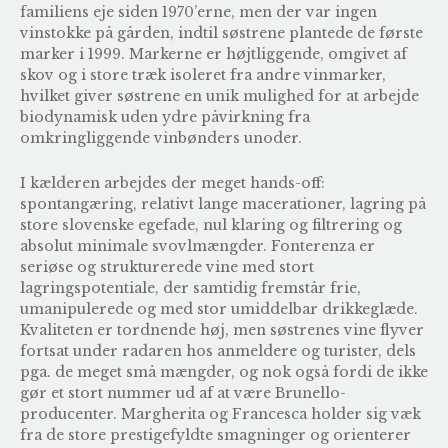
familiens eje siden 1970’erne, men der var ingen
vinstokke på gården, indtil søstrene plantede de første
marker i 1999. Markerne er højtliggende, omgivet af
skov og i store træk isoleret fra andre vinmarker,
hvilket giver søstrene en unik mulighed for at arbejde
biodynamisk uden ydre påvirkning fra
omkringliggende vinbønders unoder.
I kælderen arbejdes der meget hands-off:
spontangæring, relativt lange macerationer, lagring på
store slovenske egefade, nul klaring og filtrering og
absolut minimale svovlmængder. Fonterenza er
seriøse og strukturerede vine med stort
lagringspotentiale, der samtidig fremstår frie,
umanipulerede og med stor umiddelbar drikkeglæde.
Kvaliteten er tordnende høj, men søstrenes vine flyver
fortsat under radaren hos anmeldere og turister, dels
pga. de meget små mængder, og nok også fordi de ikke
gør et stort nummer ud af at være Brunello-
producenter. Margherita og Francesca holder sig væk
fra de store prestigefyldte smagninger og orienterer