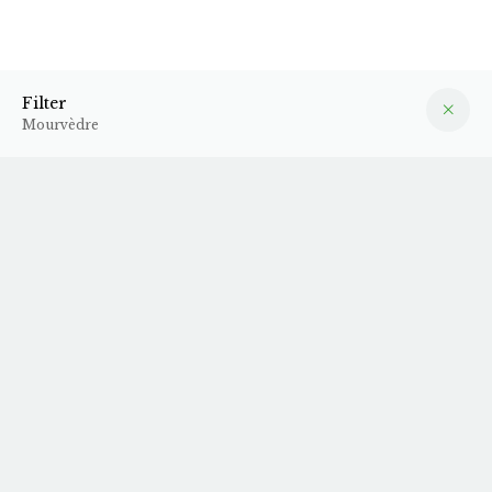
Mourvèdre
Filter
Filter
Mourvèdre
2025 La Luna Rosé
N.V. (23/24)