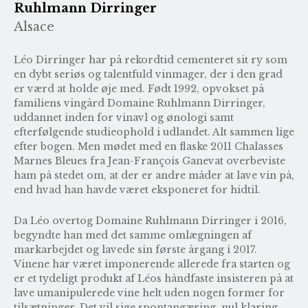
Ruhlmann Dirringer
Alsace
Léo Dirringer har på rekordtid cementeret sit ry som
en dybt seriøs og talentfuld vinmager, der i den grad
er værd at holde øje med. Født 1992, opvokset på
familiens vingård Domaine Ruhlmann Dirringer,
uddannet inden for vinavl og ønologi samt
efterfølgende studieophold i udlandet. Alt sammen lige
efter bogen. Men mødet med en flaske 2011 Chalasses
Marnes Bleues fra Jean-François Ganevat overbeviste
ham på stedet om, at der er andre måder at lave vin på,
end hvad han havde været eksponeret for hidtil.
Da Léo overtog Domaine Ruhlmann Dirringer i 2016,
begyndte han med det samme omlægningen af
markarbejdet og lavede sin første årgang i 2017.
Vinene har været imponerende allerede fra starten og
er et tydeligt produkt af Léos håndfaste insisteren på at
lave umanipulerede vine helt uden nogen former for
tilsætninger. Det vil sige spontangæring, nul klaring,