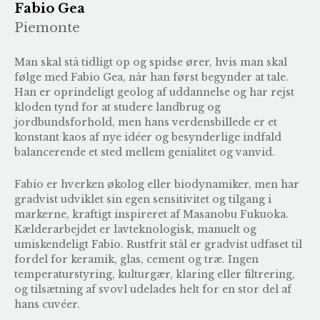
Fabio Gea
Piemonte
Man skal stå tidligt op og spidse ører, hvis man skal
følge med Fabio Gea, når han først begynder at tale.
Han er oprindeligt geolog af uddannelse og har rejst
kloden tynd for at studere landbrug og
jordbundsforhold, men hans verdensbillede er et
konstant kaos af nye idéer og besynderlige indfald
balancerende et sted mellem genialitet og vanvid.
Fabio er hverken økolog eller biodynamiker, men har
gradvist udviklet sin egen sensitivitet og tilgang i
markerne, kraftigt inspireret af Masanobu Fukuoka.
Kælderarbejdet er lavteknologisk, manuelt og
umiskendeligt Fabio. Rustfrit stål er gradvist udfaset til
fordel for keramik, glas, cement og træ. Ingen
temperaturstyring, kulturgær, klaring eller filtrering,
og tilsætning af svovl udelades helt for en stor del af
hans cuvéer.