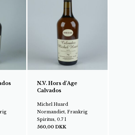
vados
N.V. Hors d'Age
Calvados
Michel Huard
rig
Normandiet, Frankrig
Spiritus, 0.7 l
560,00
DKK