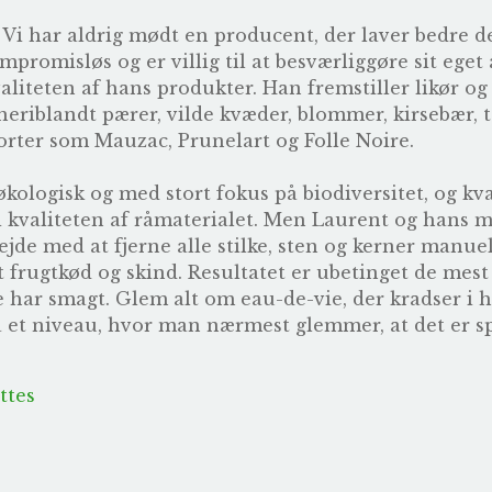
Vi har aldrig mødt en producent, der laver bedre d
romisløs og er villig til at besværliggøre sit eget 
iteten af hans produkter. Han fremstiller likør og
, heriblandt pærer, vilde kvæder, blommer, kirsebær,
orter som Mauzac, Prunelart og Folle Noire.
økologisk og med stort fokus på biodiversitet, og kva
 i kvaliteten af råmaterialet. Men Laurent og hans
 med at fjerne alle stilke, sten og kerner manuelt,
 frugtkød og skind. Resultatet er ubetinget de mest
e har smagt. Glem alt om eau-de-vie, der kradser i h
å et niveau, hvor man nærmest glemmer, at det er sp
ttes