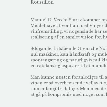
Roussillon
Manuel Di Vecchi Staraz kommer opri
Middelhavet, hvor han med Vinyer de
vinfremstilling, vi nogensinde har s
realisering af en samlet vision for, 
Ældgamle, fritstående Grenache Noir
nul maskiner, kun håndkraft og muldy
spontangæring og naturligvis nul klar
en catalansk glaspuster til at mundbl
Man kunne næsten foranlediges til at t
vinen er så overbevisende vellavet og
som er langt fra billige. Men med de
at gå på kompromis med noget som he