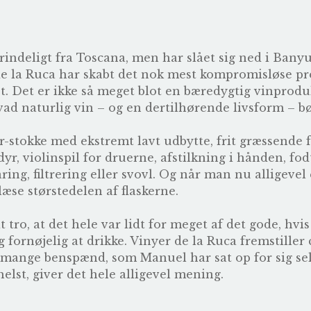
ndeligt fra Toscana, men har slået sig ned i Banyu
 la Ruca har skabt det nok mest kompromisløse pro
et. Det er ikke så meget blot en bæredygtig vinprod
hvad naturlig vin – og en dertilhørende livsform – b
-stokke med ekstremt lavt udbytte, frit græssende 
r, violinspil for druerne, afstilkning i hånden, fod
ing, filtrering eller svovl. Og når man nu alligevel e
æse størstedelen af flaskerne.
ro, at det hele var lidt for meget af det gode, hvis d
 fornøjelig at drikke. Vinyer de la Ruca fremstiller 
 mange benspænd, som Manuel har sat op for sig sel
lst, giver det hele alligevel mening.