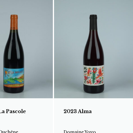
La Pascole
2023 Alma
Duchêne
Domaine Yoyo