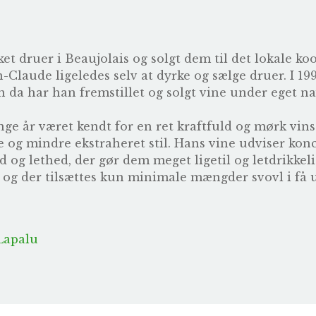
et druer i Beaujolais og solgt dem til det lokale k
-Claude ligeledes selv at dyrke og sælge druer. I 19
den da har han fremstillet og solgt vine under eget n
 år været kendt for en ret kraftfuld og mørk vinsti
re og mindre ekstraheret stil. Hans vine udviser kon
og lethed, der gør dem meget ligetil og letdrikkeli
g, og der tilsættes kun minimale mængder svovl i få 
Lapalu