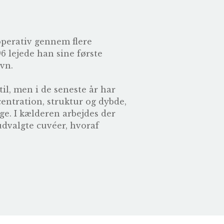
ooperativ gennem flere
96 lejede han sine første
avn.
l, men i de seneste år har
centration, struktur og dybde,
ge. I kælderen arbejdes der
udvalgte cuvéer, hvoraf