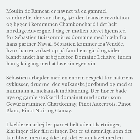
Moulin de Rameau er navnet på en gammel
vandmølle, der var i brug før den franske revolution
og ligger i kommunen Chambonchard i det helt
nordlige Auvergne. I dag er møllen blevet hjemsted
for Sébastien Buissonnières domaine med hjælp fra
hans partner Nawal. Sébastien kommer fra Vendée,
hvor han er vokset op på familiens gård og siden
blandt andet har arbejdet for Domaine Leflaive, inden
han gik i gang med at lave sin egen vin.
Sébastien arbejder med en enorm respekt for naturens
cyklusser, druerne, den vulkanske jordbund og med et
minimum af mekanisk indblanding. Der hører både
nye og gamle stokke til domainet med sorter som
Gewürtzraminer, Chardonnay, Pinot Auxerrois, Pinot
Blanc, Pinot Noir og Gamay.
I kælderen arbejder parret helt uden tilsætninger,
klaringer eller filtreringer. Det er så naturligt, som det
kan blive, men tag ikke fejl; det er vin lavet med en