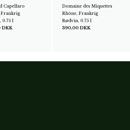
d Capellaro
Domaine des Miquettes
 Frankrig
Rhône, Frankrig
 0.75 l
Rødvin, 0.75 l
0
DKK
390,00
DKK