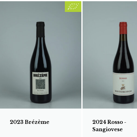
2023 Brézème
2024 Rosso -
Sangiovese