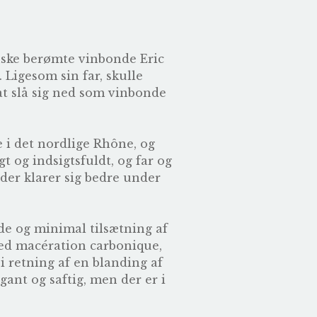
ganske berømte vinbonde
Eric
 Ligesom sin far, skulle
at slå sig ned som vinbonde
i det nordlige Rhône, og
 og indsigtsfuldt, og far og
er klarer sig bedre under
ade og minimal tilsætning af
med macération carbonique,
 i retning af en blanding af
gant og saftig, men der er i