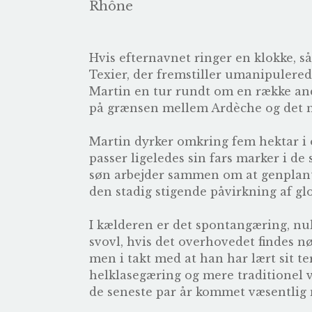
Rhône
Hvis efternavnet ringer en klokke, s
Texier
, der fremstiller umanipulered
Martin en tur rundt om en række andr
på grænsen mellem Ardèche og det 
Martin dyrker omkring fem hektar i 
passer ligeledes sin fars marker i d
søn arbejder sammen om at genplante
den stadig stigende påvirkning af g
I kælderen er det spontangæring, nul 
svovl, hvis det overhovedet findes 
men i takt med at han har lært sit te
helklasegæring og mere traditionel vi
de seneste par år kommet væsentlig m