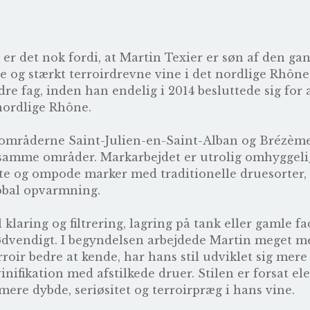
å er det nok fordi, at Martin Texier er søn af den 
e og stærkt terroirdrevne vine i det nordlige Rhône.
e fag, inden han endelig i 2014 besluttede sig for 
nordlige Rhône.
områderne Saint-Julien-en-Saint-Alban og Brézème 
e samme områder. Markarbejdet er utrolig omhyggeligt
 og ompode marker med traditionelle druesorter, d
lobal opvarmning.
klaring og filtrering, lagring på tank eller gamle f
nødvendigt. I begyndelsen arbejdede Martin meget 
rroir bedre at kende, har hans stil udviklet sig mere
nifikation med afstilkede druer. Stilen er forsat ele
ere dybde, seriøsitet og terroirpræg i hans vine.