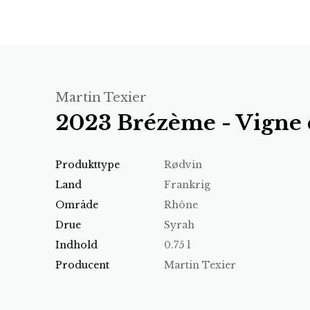
Martin Texier
2023 Brézème - Vigne d
Produkttype
Rødvin
Land
Frankrig
Område
Rhône
Drue
Syrah
Indhold
0.75 l
Producent
Martin Texier