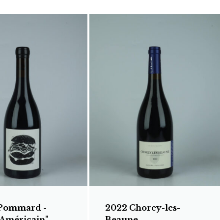
Pommard -
2022 Chorey-les-
 Américain"
Beaune