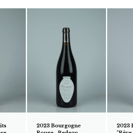
its
2023 Bourgogne
2023 
ase
Rouge - Bedeau -
"Rêve