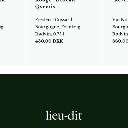
Qvevris
Frédéric Cossard
Vin No
ig
Bourgogne, Frankrig
Bourgo
Rødvin, 0.75 l
Rødvin,
430,00
DKK
880,0