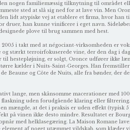
en nogen familiemæssig tilknytning til området ell
este sted at slå sig ned for at lave vin. Men Oronc
n lidt atypiske vej at etablere et firma, hvor han t
or druer, han kunne vinificere i eget navn. Sideløb
ldesignede plove til brug sammen med hest.
i 2005 i takt med at négociant-virksomheden er voks
 og stærkt terroirfokuserede vine, der den dag i da
 til hestepløjning, er solgt, Oronce udfører ikke l
 større kælder i Nuits-Saint-Georges. Han fremstiller
te de Beaune og Côte de Nuits, alle fra bønder, der 
lativt lange, men skånsomme macerationer med 100% 
 flaskning uden forudgående klaring eller filtrering.
 en mængde, at det i praksis er uden effekt (typisk 
kt på vinen ikke desto mindre. Resultatet er Bourg
 opnår med helklasegæring. La Maison Romane lav
le element af noget utæmmet vildskab, som klæder vi