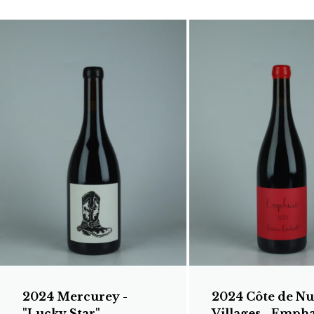
2024 Mercurey -
2024 Côte de Nu
"Lucky Star"
Villages - Emph