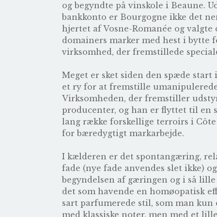
og begyndte på vinskole i Beaune. Ud
bankkonto er Bourgogne ikke det nemm
hjertet af Vosne-Romanée og valgte de
domainers marker med hest i bytte f
virksomhed, der fremstillede specia
Meget er sket siden den spæde start 
et ry for at fremstille umanipulerede
Virksomheden, der fremstiller udstyr
producenter, og han er flyttet til en
lang række forskellige terroirs i Cô
for bæredygtigt markarbejde.
I kælderen er det spontangæring, re
fade (nye fade anvendes slet ikke) og
begyndelsen af gæringen og i så lille
det som havende en homøopatisk effe
sart parfumerede stil, som man kun
med klassiske noter, men med et lil