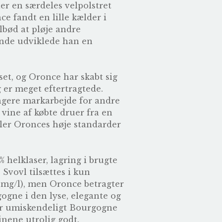
er en særdeles velpolstret
e fandt en lille kælder i
ilbød at pløje andre
ende udviklede han en
et, og Oronce har skabt sig
g er meget eftertragtede.
ængere markarbejde for andre
 vine af købte druer fra en
deler Oronces høje standarder
helklaser, lagring i brugte
 Svovl tilsættes i kun
5 mg/l), men Oronce betragter
ogne i den lyse, elegante og
er umiskendeligt Bourgogne
nene utrolig godt.