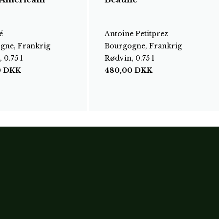
é
Antoine Petitprez
gne, Frankrig
Bourgogne, Frankrig
 0.75 l
Rødvin, 0.75 l
0
DKK
480,00
DKK