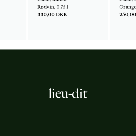
Rødvin, 0.75 l
Orange 
330,00
DKK
250,0