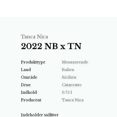
Tanca Nica
2022 NB x TN
Produkttype
Mousserende
Land
Italien
Område
Sicilien
Drue
Catarratto
Indhold
0.75 l
Producent
Tanca Nica
Indeholder sulfitter