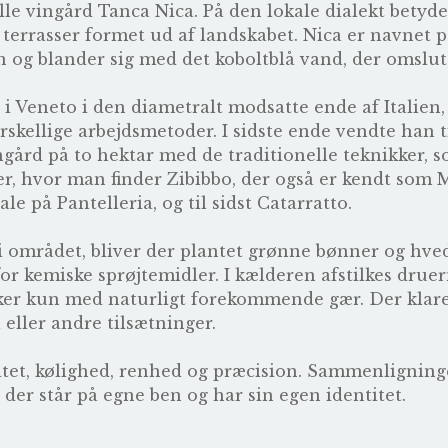
lle vingård Tanca Nica. På den lokale dialekt betyder
 terrasser formet ud af landskabet. Nica er navnet
 og blander sig med det koboltblå vand, der omslut
i Veneto i den diametralt modsatte ende af Italien,
rskellige arbejdsmetoder. I sidste ende vendte han ti
ingård på to hektar med de traditionelle teknikker, 
, hvor man finder Zibibbo, der også er kendt som M
e på Pantelleria, og til sidst Catarratto.
i området, bliver der plantet grønne bønner og hve
or kemiske sprøjtemidler. I kælderen afstilkes dru
er kun med naturligt forekommende gær. Der klares 
eller andre tilsætninger.
itet, kølighed, renhed og præcision. Sammenligni
der står på egne ben og har sin egen identitet.