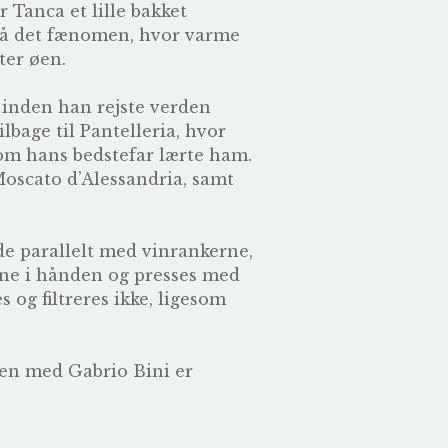
 Tanca et lille bakket
 på det fænomen, hvor varme
ter øen.
 inden han rejste verden
lbage til Pantelleria, hvor
som hans bedstefar lærte ham.
oscato d’Alessandria, samt
de parallelt med vinrankerne,
erne i hånden og presses med
og filtreres ikke, ligesom
ngen med
Gabrio Bini
er