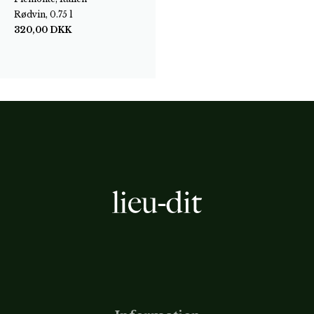
Rødvin, 0.75 l
320,00
DKK