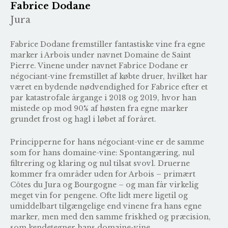
Fabrice Dodane
Jura
Fabrice Dodane fremstiller fantastiske vine fra egne
marker i Arbois under navnet
Domaine de Saint
Pierre
. Vinene under navnet Fabrice Dodane er
négociant-vine fremstillet af købte druer, hvilket har
været en bydende nødvendighed for Fabrice efter et
par katastrofale årgange i 2018 og 2019, hvor han
mistede op mod 90% af høsten fra egne marker
grundet frost og hagl i løbet af foråret.
Principperne for hans négociant-vine er de samme
som for hans domaine-vine: Spontangæring, nul
filtrering og klaring og nul tilsat svovl. Druerne
kommer fra områder uden for Arbois – primært
Côtes du Jura og Bourgogne – og man får virkelig
meget vin for pengene. Ofte lidt mere ligetil og
umiddelbart tilgængelige end vinene fra hans egne
marker, men med den samme friskhed og præcision,
som kendetegner hans domaine-vine.