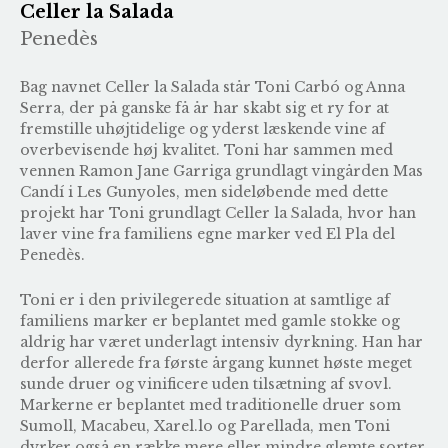
Celler la Salada
Penedès
Bag navnet Celler la Salada står Toni Carbó og Anna
Serra, der på ganske få år har skabt sig et ry for at
fremstille uhøjtidelige og yderst læskende vine af
overbevisende høj kvalitet. Toni har sammen med
vennen Ramon Jane Garriga grundlagt vingården
Mas
Candí
i Les Gunyoles, men sideløbende med dette
projekt har Toni grundlagt Celler la Salada, hvor han
laver vine fra familiens egne marker ved El Pla del
Penedès.
Toni er i den privilegerede situation at samtlige af
familiens marker er beplantet med gamle stokke og
aldrig har været underlagt intensiv dyrkning. Han har
derfor allerede fra første årgang kunnet høste meget
sunde druer og vinificere uden tilsætning af svovl.
Markerne er beplantet med traditionelle druer som
Sumoll, Macabeu, Xarel.lo og Parellada, men Toni
dyrker også en række mere eller mindre glemte sorter,