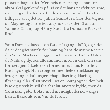
passeret bagpartiet. Men hvis der er noget, han for
alvor skal genkendes på, så er det hans perfektionisme,
når det gælder hans arbejde som vinbonde. Han har
tidligere arbejdet for Julien Guillot fra Clos des Vignes
du Maynes og har efterfølgende arbejdet 10 år for
Yannick Champ og Hénry Roch fra Domaine Prieuré-
Roch.
Yann Durieux lavede sin første årgang i 2010, og siden
da er det gået stærkt for ham og hans domaine Recrue
des Sens. Markerne ligger fortrinsvist i Hautes-Côtes
de Nuits og dyrkes alle sammen med en ekstrem sans
for detaljen. I kælderen fornemmes hans 10 år hos
Roch tydeligt. Han arbejder med hele drueklaser og
bruger ingen kulturgær, chaptalisering, klaring,
filtrering eller tilsat svovl. Det er Bourgogne i den helt
lyse og æteriske stil fra absolut øverste hylde, men da
Yann ikke gider bokse med myndighederne, vælger
han at flaske alt som Vin de France.