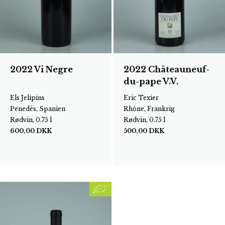
2022 Vi Negre
2022 Châteauneuf-
du-pape V.V.
Els Jelipins
Eric Texier
Penedès, Spanien
Rhône, Frankrig
Rødvin, 0.75 l
Rødvin, 0.75 l
600,00
DKK
500,00
DKK