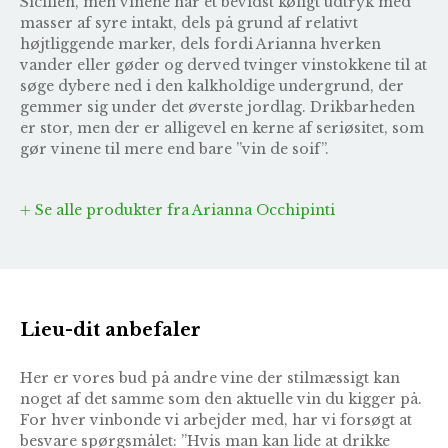
Sicilien, men vinene har et bevidst køligt udtryk med
masser af syre intakt, dels på grund af relativt
højtliggende marker, dels fordi Arianna hverken
vander eller gøder og derved tvinger vinstokkene til at
søge dybere ned i den kalkholdige undergrund, der
gemmer sig under det øverste jordlag. Drikbarheden
er stor, men der er alligevel en kerne af seriøsitet, som
gør vinene til mere end bare ”vin de soif”.
Se alle produkter fra Arianna Occhipinti
Lieu-dit anbefaler
Her er vores bud på andre vine der stilmæssigt kan
noget af det samme som den aktuelle vin du kigger på.
For hver vinbonde vi arbejder med, har vi forsøgt at
besvare spørgsmålet: ”Hvis man kan lide at drikke