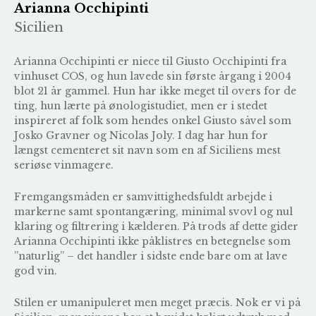
Arianna Occhipinti
Sicilien
Arianna Occhipinti er niece til Giusto Occhipinti fra
vinhuset COS, og hun lavede sin første årgang i 2004
blot 21 år gammel. Hun har ikke meget til overs for de
ting, hun lærte på ønologistudiet, men er i stedet
inspireret af folk som hendes onkel Giusto såvel som
Josko Gravner og Nicolas Joly. I dag har hun for
længst cementeret sit navn som en af Siciliens mest
seriøse vinmagere.
Fremgangsmåden er samvittighedsfuldt arbejde i
markerne samt spontangæring, minimal svovl og nul
klaring og filtrering i kælderen. På trods af dette gider
Arianna Occhipinti ikke påklistres en betegnelse som
”naturlig” – det handler i sidste ende bare om at lave
god vin.
Stilen er umanipuleret men meget præcis. Nok er vi på