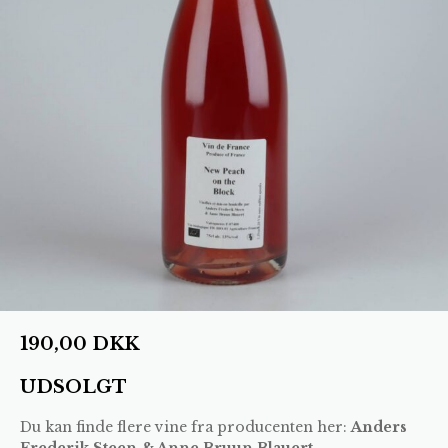
190,00
DKK
UDSOLGT
Du kan finde flere vine fra producenten her:
Anders
Frederik Steen & Anne Bruun Blauert
.