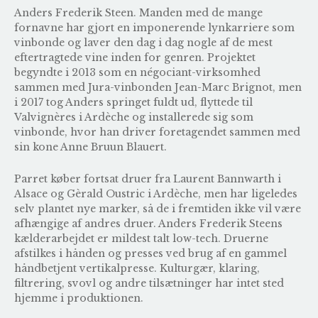
Anders Frederik Steen. Manden med de mange
fornavne har gjort en imponerende lynkarriere som
vinbonde og laver den dag i dag nogle af de mest
eftertragtede vine inden for genren. Projektet
begyndte i 2013 som en négociant-virksomhed
sammen med Jura-vinbonden Jean-Marc Brignot, men
i 2017 tog Anders springet fuldt ud, flyttede til
Valvignères i Ardèche og installerede sig som
vinbonde, hvor han driver foretagendet sammen med
sin kone Anne Bruun Blauert.
Parret køber fortsat druer fra Laurent Bannwarth i
Alsace og Gèrald Oustric i Ardèche, men har ligeledes
selv plantet nye marker, så de i fremtiden ikke vil være
afhængige af andres druer. Anders Frederik Steens
kælderarbejdet er mildest talt low-tech. Druerne
afstilkes i hånden og presses ved brug af en gammel
håndbetjent vertikalpresse. Kulturgær, klaring,
filtrering, svovl og andre tilsætninger har intet sted
hjemme i produktionen.