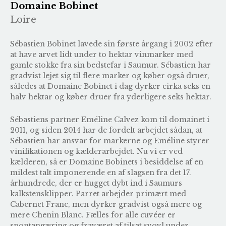
Domaine Bobinet
Loire
Sébastien Bobinet lavede sin første årgang i 2002 efter
at have arvet lidt under to hektar vinmarker med
gamle stokke fra sin bedstefar i Saumur. Sébastien har
gradvist lejet sig til flere marker og køber også druer,
således at Domaine Bobinet i dag dyrker cirka seks en
halv hektar og køber druer fra yderligere seks hektar.
Sébastiens partner Eméline Calvez kom til domainet i
2011, og siden 2014 har de fordelt arbejdet sådan, at
Sébastien har ansvar for markerne og Eméline styrer
vinifikationen og kælderarbejdet. Nu vi er ved
kælderen, så er Domaine Bobinets i besiddelse af en
mildest talt imponerende en af slagsen fra det 17.
århundrede, der er hugget dybt ind i Saumurs
kalkstensklipper. Parret arbejder primært med
Cabernet Franc, men dyrker gradvist også mere og
mere Chenin Blanc. Fælles for alle cuvéer er
spontangæring og fraværet af tilsat svovl under