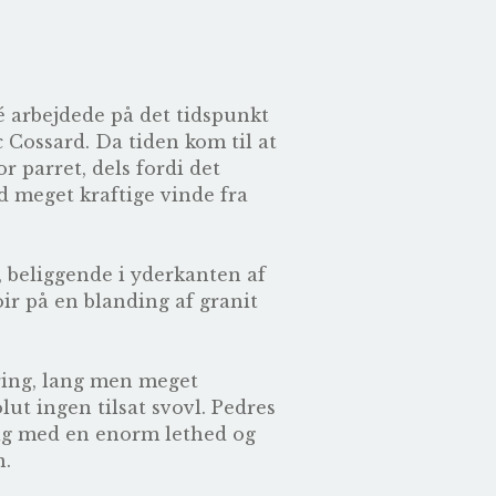
é arbejdede på det tidspunkt
c Cossard
. Da tiden kom til at
r parret, dels fordi det
ed meget kraftige vinde fra
 beliggende i yderkanten af
r på en blanding af granit
æring, lang men meget
lut ingen tilsat svovl. Pedres
ig med en enorm lethed og
n.