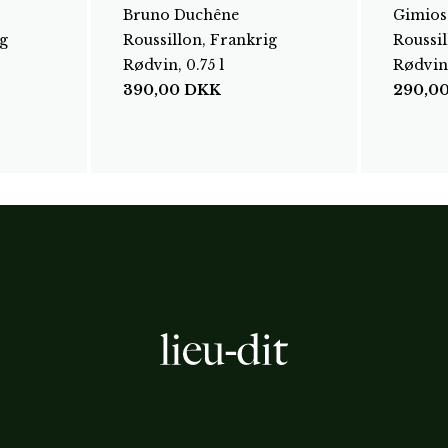
Bruno Duchêne
Gimios
g
Roussillon, Frankrig
Roussil
Rødvin, 0.75 l
Rødvin,
390,00
DKK
290,0