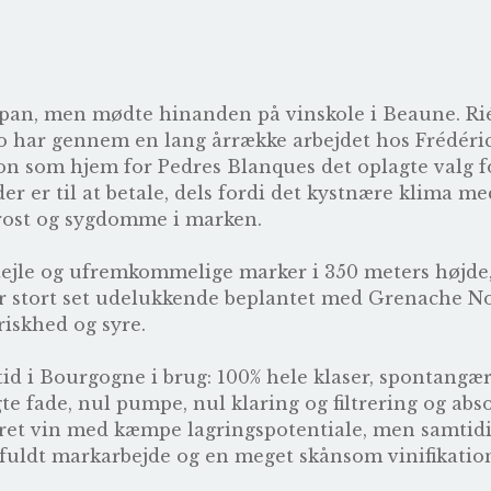
Japan, men mødte hinanden på vinskole i Beaune. Ri
ro har gennem en lang årrække arbejdet hos
Frédéri
on som hjem for Pedres Blanques det oplagte valg fo
er er til at betale, dels fordi det kystnære klima m
frost og sygdomme i marken.
stejle og ufremkommelige marker i 350 meters højde,
r stort set udelukkende beplantet med Grenache Noi
riskhed og syre.
 tid i Bourgogne i brug: 100% hele klaser, spontang
e fade, nul pumpe, nul klaring og filtrering og abso
eret vin med kæmpe lagringspotentiale, men samtid
sfuldt markarbejde og en meget skånsom vinifikatio