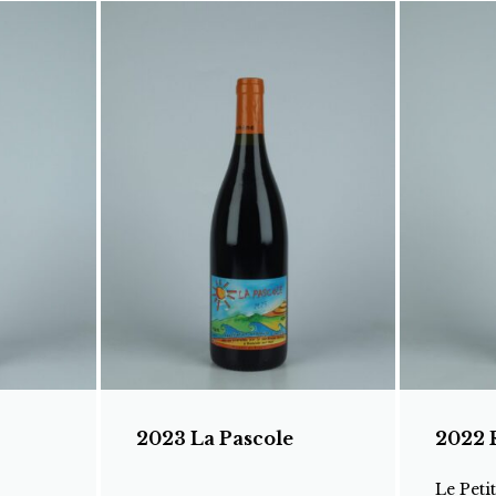
2023 La Pascole
2022 
Le Peti