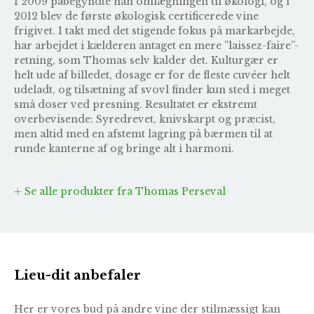
I 2009 påbegyndte han omlægningen til økologi, og i
2012 blev de første økologisk certificerede vine
frigivet. I takt med det stigende fokus på markarbejde,
har arbejdet i kælderen antaget en mere ”laissez-faire”-
retning, som Thomas selv kalder det. Kulturgær er
helt ude af billedet, dosage er for de fleste cuvéer helt
udeladt, og tilsætning af svovl finder kun sted i meget
små doser ved presning. Resultatet er ekstremt
overbevisende: Syredrevet, knivskarpt og præcist,
men altid med en afstemt lagring på bærmen til at
runde kanterne af og bringe alt i harmoni.
Se alle produkter fra Thomas Perseval
Lieu-dit anbefaler
Her er vores bud på andre vine der stilmæssigt kan