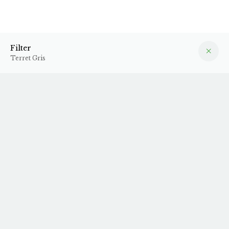
Terret Gris
Filter
Filter
Terret Gris
Vi har desværre ikke nogen varer hjemme fra denne
producent for tiden
Tilmeld dig vores
nyhedsbrev
, så får du opdateringer når
vi får nye varer hjem.