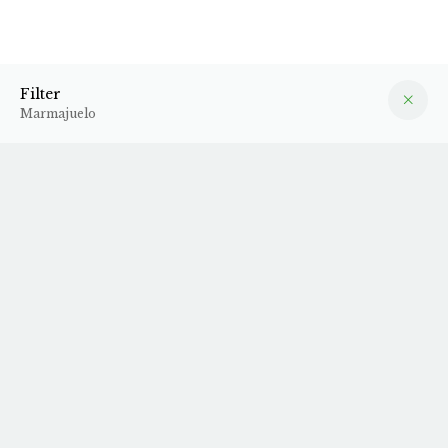
Marmajuelo
Filter
Filter
Marmajuelo
Vi har desværre ikke nogen varer hjemme fra denne
producent for tiden
Tilmeld dig vores
nyhedsbrev
, så får du opdateringer når
vi får nye varer hjem.