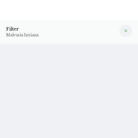
Malvasia Istriana
Filter
Filter
Malvasia Istriana
Vi har desværre ikke nogen varer hjemme fra denne
producent for tiden
Tilmeld dig vores
nyhedsbrev
, så får du opdateringer når
vi får nye varer hjem.