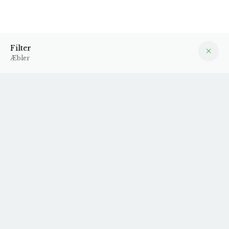
Æbler
Filter
Filter
Æbler
2023 Invincidres
2022 Paula