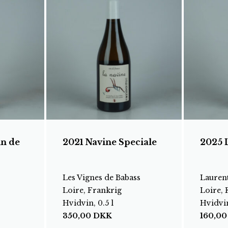
in de
2021 Navine Speciale
2025 L
Les Vignes de Babass
Laurent
Loire, Frankrig
Loire, 
Hvidvin, 0.5 l
Hvidvin
350,00
DKK
160,0