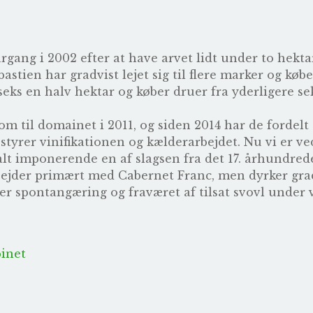
årgang i 2002 efter at have arvet lidt under to hek
astien har gradvist lejet sig til flere marker og købe
eks en halv hektar og køber druer fra yderligere se
m til domainet i 2011, og siden 2014 har de fordelt 
styrer vinifikationen og kælderarbejdet. Nu vi er v
alt imponerende en af slagsen fra det 17. århundrede
bejder primært med Cabernet Franc, men dyrker gra
 er spontangæring og fraværet af tilsat svovl under
inet