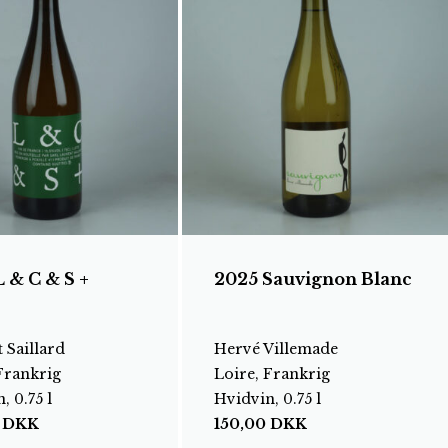
 & C & S +
2025 Sauvignon Blanc
 Saillard
Hervé Villemade
Frankrig
Loire, Frankrig
, 0.75 l
Hvidvin, 0.75 l
0
DKK
150,00
DKK