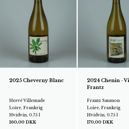
2025 Cheverny Blanc
2024 Chenin - V
Frantz
Hervé Villemade
Frantz Saumon
Loire, Frankrig
Loire, Frankrig
Hvidvin, 0.75 l
Hvidvin, 0.75 l
160,00
DKK
170,00
DKK