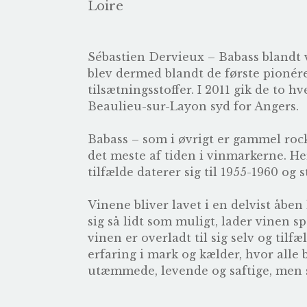
Loire
Sébastien Dervieux – Babass blandt
blev dermed blandt de første pionérer
tilsætningsstoffer. I 2011 gik de to hv
Beaulieu-sur-Layon syd for Angers.
Babass – som i øvrigt er gammel rock
det meste af tiden i vinmarkerne. He
tilfælde daterer sig til 1955-1960 og s
Vinene bliver lavet i en delvist åben
sig så lidt som muligt, lader vinen 
vinen er overladt til sig selv og til
erfaring i mark og kælder, hvor alle b
utæmmede, levende og saftige, men s