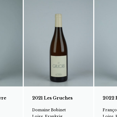
vre
2021 Les Gruches
2022 
Domaine Bobinet
Françoi
Loire, Frankrig
Loire, 