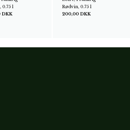
 0.75 l
Rødvin, 0.75 l
0
DKK
200,00
DKK