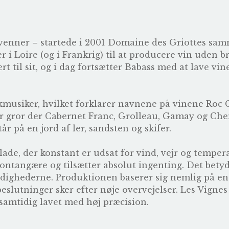
 venner – startede i 2001 Domaine des Griottes sa
 i Loire (og i Frankrig) til at producere vin uden b
ert til sit, og i dag fortsætter Babass med at lave vi
musiker, hvilket forklarer navnene på vinene Roc C
r gror der Cabernet Franc, Grolleau, Gamay og Chen
tår på en jord af ler, sandsten og skifer.
 lade, der konstant er udsat for vind, vejr og tempe
spontangære og tilsætter absolut ingenting. Det bety
fældighederne. Produktionen baserer sig nemlig på e
eslutninger sker efter nøje overvejelser. Les Vignes 
amtidig lavet med høj præcision.