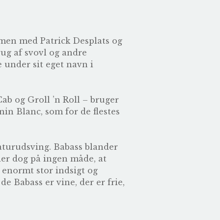
mmen med Patrick Desplats og
rug af svovl og andre
ne under sit eget navn i
ab og Groll ’n Roll – bruger
in Blanc, som for de flestes
raturudsving. Babass blander
der dog på ingen måde, at
n enormt stor indsigt og
de Babass er vine, der er frie,