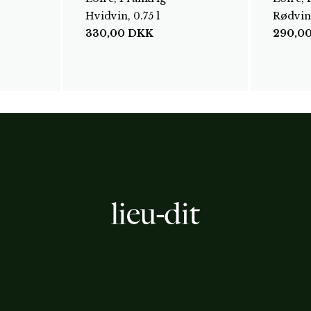
Hvidvin, 0.75 l
Rødvin,
330,00
DKK
290,0