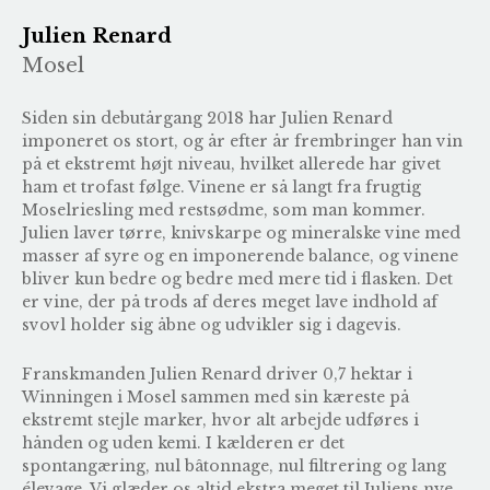
Julien Renard
Mosel
Siden sin debutårgang 2018 har Julien Renard
imponeret os stort, og år efter år frembringer han vin
på et ekstremt højt niveau, hvilket allerede har givet
ham et trofast følge. Vinene er så langt fra frugtig
Moselriesling med restsødme, som man kommer.
Julien laver tørre, knivskarpe og mineralske vine med
masser af syre og en imponerende balance, og vinene
bliver kun bedre og bedre med mere tid i flasken. Det
er vine, der på trods af deres meget lave indhold af
svovl holder sig åbne og udvikler sig i dagevis.
Franskmanden Julien Renard driver 0,7 hektar i
Winningen i Mosel sammen med sin kæreste på
ekstremt stejle marker, hvor alt arbejde udføres i
hånden og uden kemi. I kælderen er det
spontangæring, nul bâtonnage, nul filtrering og lang
élevage. Vi glæder os altid ekstra meget til Juliens nye