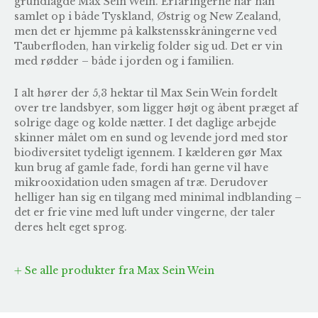
grundlagde Max Sein Wein. Erfaringerne har han
samlet op i både Tyskland, Østrig og New Zealand,
men det er hjemme på kalkstensskråningerne ved
Tauberfloden, han virkelig folder sig ud. Det er vin
med rødder – både i jorden og i familien.
I alt hører der 5,3 hektar til Max Sein Wein fordelt
over tre landsbyer, som ligger højt og åbent præget af
solrige dage og kolde nætter. I det daglige arbejde
skinner målet om en sund og levende jord med stor
biodiversitet tydeligt igennem. I kælderen gør Max
kun brug af gamle fade, fordi han gerne vil have
mikrooxidation uden smagen af træ. Derudover
helliger han sig en tilgang med minimal indblanding –
det er frie vine med luft under vingerne, der taler
deres helt eget sprog.
Se alle produkter fra Max Sein Wein