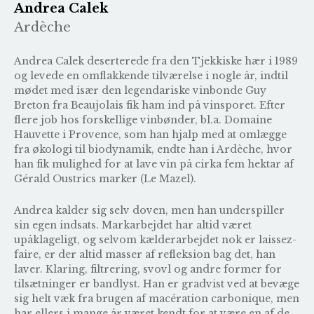
Andrea Calek
Ardèche
Andrea Calek deserterede fra den Tjekkiske hær i 1989
og levede en omflakkende tilværelse i nogle år, indtil
mødet med især den legendariske vinbonde Guy
Breton fra Beaujolais fik ham ind på vinsporet. Efter
flere job hos forskellige vinbønder, bl.a. Domaine
Hauvette i Provence, som han hjalp med at omlægge
fra økologi til biodynamik, endte han i Ardèche, hvor
han fik mulighed for at lave vin på cirka fem hektar af
Gérald Oustrics marker (Le Mazel).
Andrea kalder sig selv doven, men han underspiller
sin egen indsats. Markarbejdet har altid været
upåklageligt, og selvom kælderarbejdet nok er laissez-
faire, er der altid masser af refleksion bag det, han
laver. Klaring, filtrering, svovl og andre former for
tilsætninger er bandlyst. Han er gradvist ved at bevæge
sig helt væk fra brugen af macération carbonique, men
har ellers i mange år været kendt for at være en af de