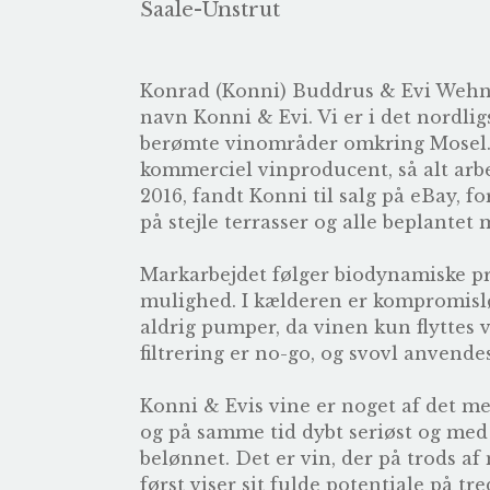
Saale-Unstrut
Konrad (Konni) Buddrus & Evi Wehner
navn Konni & Evi. Vi er i det nordli
berømte vinområder omkring Mosel. Ev
kommerciel vinproducent, så alt arbe
2016, fandt Konni til salg på eBay, fo
på stejle terrasser og alle beplantet
Markarbejdet følger biodynamiske pr
mulighed. I kælderen er kompromislø
aldrig pumper, da vinen kun flyttes 
filtrering er no-go, og svovl anven
Konni & Evis vine er noget af det mes
og på samme tid dybt seriøst og med 
belønnet. Det er vin, der på trods af 
først viser sit fulde potentiale på tr