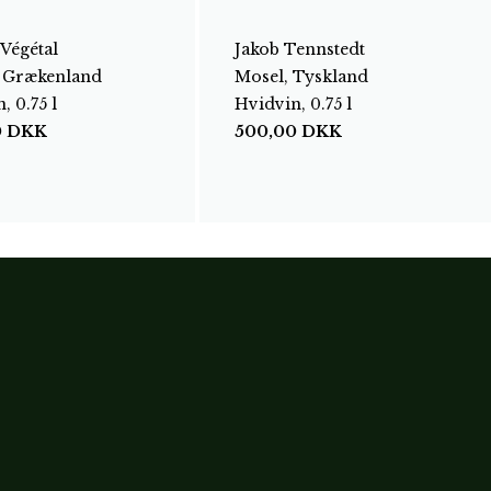
 Végétal
Jakob Tennstedt
 Grækenland
Mosel, Tyskland
, 0.75 l
Hvidvin, 0.75 l
0
DKK
500,00
DKK