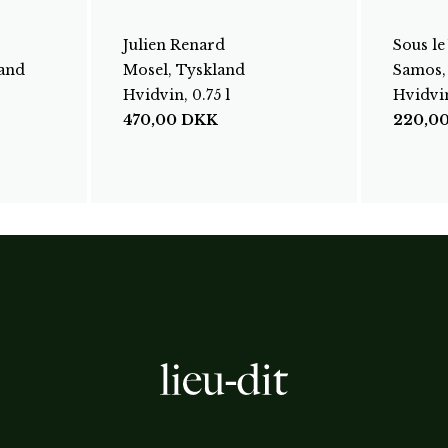
Julien Renard
Sous le
land
Mosel, Tyskland
Samos,
Hvidvin, 0.75 l
Hvidvin
470,00
DKK
220,0