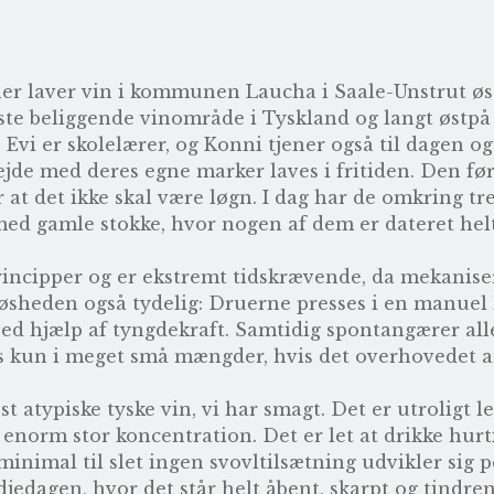
 laver vin i kommunen Laucha i Saale-Unstrut øst 
gste beliggende vinområde i Tyskland og langt østpå 
i er skolelærer, og Konni tjener også til dagen og
jde med deres egne marker laves i fritiden. Den før
r at det ikke skal være løgn. I dag har de omkring tre
 med gamle stokke, hvor nogen af dem er dateret helt 
incipper og er ekstremt tidskrævende, da mekanise
sheden også tydelig: Druerne presses i en manuel 
ved hjælp af tyngdekraft. Samtidig spontangærer all
des kun i meget små mængder, hvis det overhovedet a
t atypiske tyske vin, vi har smagt. Det er utroligt 
enorm stor koncentration. Det er let at drikke hur
minimal til slet ingen svovltilsætning udvikler sig p
edjedagen, hvor det står helt åbent, skarpt og tindre