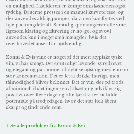
en mulighed. I kælderen er kompromisløsheden også
tydelig: Druerne presses i en manuel kurvepresse, og
der anvendes aldrig pumper, da vinen kun flyttes ved
hjælp af tyngdekraft. Samtidig spontangærer alle vine,
ligesom klaring og filtrering er no-go, og svovl
anvendes kun i meget små mængder, hvis det
overhovedet anses for nødvendigt.
Konni & Evis vine er noget af det mest atypiske tyske
vin, vi har smagt. Det er utroligt levende, syredrevet
og elegant og på samme tid dybt seriøst og med enorm
stor koncentration. Det er let at drikke hurtigt, men
tålmodighed bliver belønnet. Det er vin, der på trods
af minimal til slet ingen svovltilsætning udvikler sig
positivt over flere dage og ofte først viser sit fulde
potentiale på tredjedagen, hvor det står helt åbent,
skarpt og tindrende rent.
Se alle produkter fra Konni & Evi