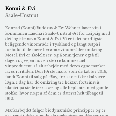
Konni & Evi
Saale-Unstrut
Konrad (Konni) Buddrus & Evi Wehner laver vin i
kommunen Laucha i Saale-Unstrut øst for Leipzig med
det logiske navn Konni & Evi. Vi er i det nordligste
beliggende vinområde i Tyskland og langt østpå i
forhold til de mere berømte vinområder omkring
Mosel. Evi er skolelærer, og Konni tjener også til
dagen og vejen hos en større kommerciel
vinproducent, så alt arbejde med deres egne marker
laves i fritiden. Den første mark, som de købte i 2016,
fandt Konni til salg på eBay, for at det ikke skal være
løgn. I dag har de omkring tre hektar, fortrinsvis
plantet på stejle terrasser og alle beplantet med gamle
stokke, hvor nogen af dem er dateret helt tilbage til
1912.
Markarbejdet følger biodynamiske principper og er
ekstremt tidskrævende, da mekanisering ikke ses som