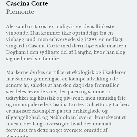
Cascina Corte
Piemonte
Alessandro Barosi er muligvis verdens flinkeste
vinbonde. Han kommer ikke oprindeligt fra en
vinbaggrund, men erhvervede sig i 2001 en nedlagt
vingård i Cascina Corte med dertil hørende marker i
Dogliani i den sydligste del af Langhe, hvor han slog
sig ned med sin familie.
Markerne dyrkes certificeret økologisk og i kælderen
har Sandro gennemgået en kæmpe udvikling i de
seneste år, således at han den dag i dag fremstiller
særdeles levende vine, der på en og samme tid
udtrykker sig klassisk og piv-rene, men samtidig frie
og umanipulerede. Cascina Cortes Dolcetto og Barbera
er mønstereksempler på ren drikkeglæde og
tilgængelighed, og Nebbioloen leverer konsekvent et
niveau, der langt overstiger, hvad der normalt
forventes fra dette noget oversete område af
Piemonte.