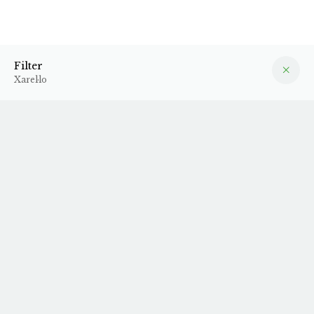
Xarel·lo
Filter
Filter
Xarel·lo
2025 La Serra
2025 Ovella Negra