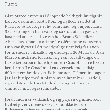
Lazio
Gian Marco Antonuzzi droppede heldigvis hurtigt sin
karriere som advokat i Rom og flyttede i stedet til
Paris for at forfølge et liv som mad- og vinjournalist.
Skabertrangen i ham var dog så stor, at han gav sig i
kast med at lære at lave vin hos
Bruno Schueller
i
Alsace, hvor han i 2001 mødte Clémentine Bouveron.
Hun var flyttet til det nordøstlige Frankrig fra Lyon
for at studere vitikultur og ønologi. I 2004 havde Gian
Marco imidlertid forelsket sig i en forladt vingård i
Lazio tæt på barndomshjemmet i Gradoli på tre hektar
kendt som ’Le Coste’ med en overvældende udsigt i
600 meters højde over Bolsenasøen. Clémentine sagde
ja til at hjælpe med at plante nye vinranker i Gradoli,
og i sidste ende forelskede de to sig ikke bare i
området, men også i hinanden.
Jordbunden er vulkansk og rig på jern og mineraler,
hvilket giver vinene deres helt unikke terroir.
Bolsenasøen har stor påvirkning på de enkelte