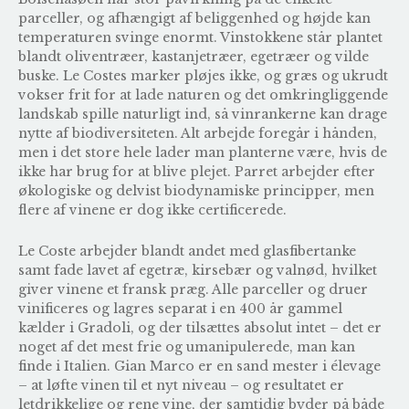
parceller, og afhængigt af beliggenhed og højde kan
temperaturen svinge enormt. Vinstokkene står plantet
blandt oliventræer, kastanjetræer, egetræer og vilde
buske. Le Costes marker pløjes ikke, og græs og ukrudt
vokser frit for at lade naturen og det omkringliggende
landskab spille naturligt ind, så vinrankerne kan drage
nytte af biodiversiteten. Alt arbejde foregår i hånden,
men i det store hele lader man planterne være, hvis de
ikke har brug for at blive plejet. Parret arbejder efter
økologiske og delvist biodynamiske principper, men
flere af vinene er dog ikke certificerede.
Le Coste arbejder blandt andet med glasfibertanke
samt fade lavet af egetræ, kirsebær og valnød, hvilket
giver vinene et fransk præg. Alle parceller og druer
vinificeres og lagres separat i en 400 år gammel
kælder i Gradoli, og der tilsættes absolut intet – det er
noget af det mest frie og umanipulerede, man kan
finde i Italien. Gian Marco er en sand mester i élevage
– at løfte vinen til et nyt niveau – og resultatet er
letdrikkelige og rene vine, der samtidig byder på både