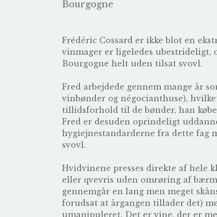
Bourgogne
Frédéric Cossard er ikke blot en e
vinmager er ligeledes ubestrideligt,
Bourgogne helt uden tilsat svovl.
Fred arbejdede gennem mange år so
vinbønder og négocianthuse), hvilk
tillidsforhold til de bønder, han købe
Fred er desuden oprindeligt uddanne
hygiejnestandarderne fra dette fag m
svovl.
Hvidvinene presses direkte af hele 
eller qvevris uden omrøring af bærme
gennemgår en lang men meget skånso
forudsat at årgangen tillader det) me
umanipuleret. Det er vine, der er me