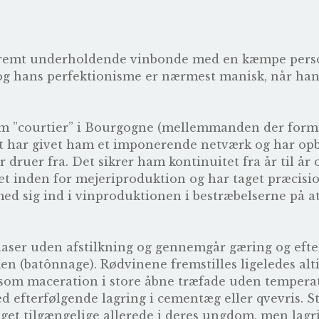
kstremt underholdende vinbonde med en kæmpe pers
 og hans perfektionisme er nærmest manisk, når han å
m ”courtier” i Bourgogne (mellemmanden der form
et har givet ham et imponerende netværk og har op
r druer fra. Det sikrer ham kontinuitet fra år til år 
t inden for mejeriproduktion og har taget præcisi
ed sig ind i vinproduktionen i bestræbelserne på at
klaser uden afstilkning og gennemgår gæring og eft
n (batônnage). Rødvinene fremstilles ligeledes altid
m maceration i store åbne træfade uden temperatur
d efterfølgende lagring i cementæg eller qvevris. St
get tilgængelige allerede i deres ungdom, men lagr