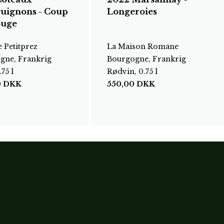
uignons - Coup
Longeroies
ouge
 Petitprez
La Maison Romane
gne, Frankrig
Bourgogne, Frankrig
75 l
Rødvin, 0.75 l
0
DKK
550,00
DKK