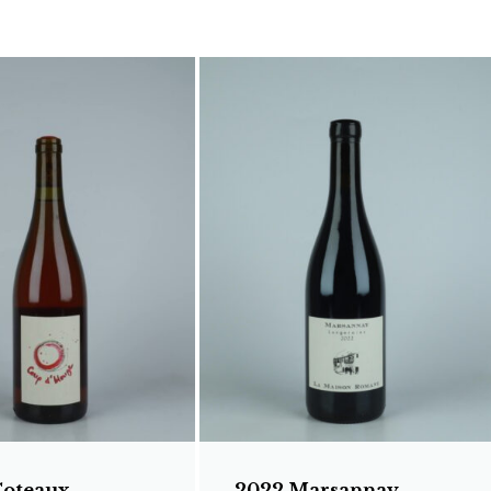
Coteaux
2022 Marsannay -