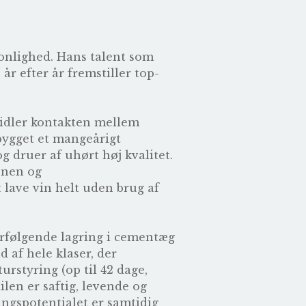
onlighed. Hans talent som
r efter år fremstiller top-
idler kontakten mellem
bygget et mangeårigt
og druer af uhørt høj kvalitet.
onen og
 lave vin helt uden brug af
erfølgende lagring i cementæg
 af hele klaser, der
styring (op til 42 dage,
ilen er saftig, levende og
ingspotentialet er samtidig