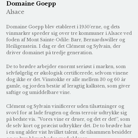
Domaine Goepp
Alsace
Domaine Goepp blev etableret i 1950’erne, og dets
vinmarker spreder sig over tre kommuner i Alsace ved
foden af Mont Sainte-Odile: Barr, Bernardswiller og
Heiligenstein. I dag er det Clément og Sylvain, der
driver domainet på tredje generation.
De to brødre arbejder enormt seriøst i marken, som
selvfølgelig er økologisk certificerede, selvom vinene
dog ikke er det. Vinstokke er alle mellem 30 og 60 år
gamle, og jorden består af leragtig kalksten, som giver
saftige og umiddelbare vine.
Clément og Sylvain vinificerer uden tilsætninger og
svovl for at lade frugten og dens terroir udtrykke sig
på bedste vis. ”Vores vine er druer, og det er det!”, som
de selv kort og præcist udtrykker det. De to brødre har
i en ung alder vist hvilket talent, de tilsammen besidder